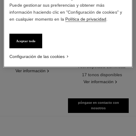
Puede gestionar sus preferencias y obtener más
información haciendo clic en "Configuración de cookies" y
en cualquier momento en la
Política de privacidad
.
Aceptar todo
n°5
rouge allure velvet
Configuración de las cookies
Aceite para el Cuerpo
La Barra de Labios
Ref. 105820
Aterciopelada Luminosa
Ver información
Ref. 162580
17 tonos disponibles
Ver información
póngase en contacto con
nosotros