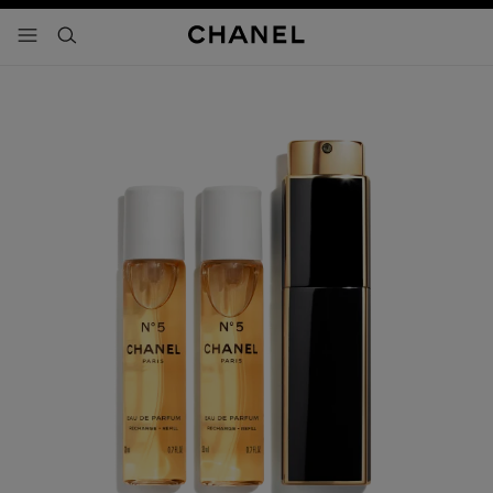
activar contraste alto
- navegación principal
buscar