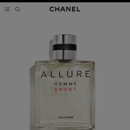
activar contraste alto
- navegación principal
buscar