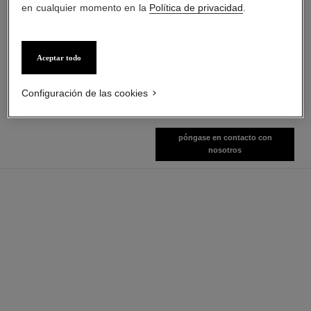
en cualquier momento en la
Política de privacidad
.
allure homme sport
allure homme sport
Aceptar todo
Gel de Ducha
All-over Spray
Ref. 123730
Ref. 123710
Ver información
Ver información
Configuración de las cookies
póngase en contacto con
nosotros