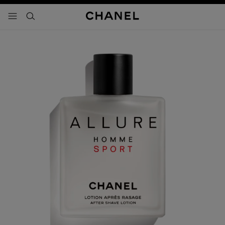
activar contraste alto
- navegación principal
buscar