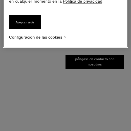
en cualquier momento en la
Política de privacidad
.
allure homme sport
allure homme sport
Aceptar todo
Gel de Ducha
Eau de Toilette Vaporizador
Ref. 123730
Ref. 123630
3 tamaños disponibles
Ver información
Configuración de las cookies
Ver información
póngase en contacto con
nosotros