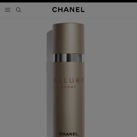
activar contraste alto
- navegación principal
buscar