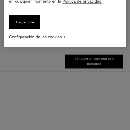
en cualquier momento en la
Política de privacidad
.
gabrielle chanel
les beiges
Aceptar todo
Perfume para el Cabello
Agua de Rubor
Ref. 120870
Ref. 184930
5 tonos disponibles
Ver información
Configuración de las cookies
Ver información
póngase en contacto con
nosotros