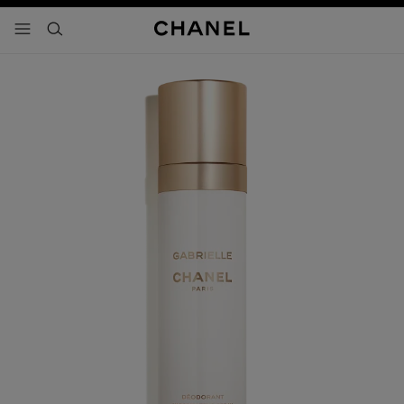
activar contraste alto
- navegación principal
buscar