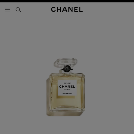
activar contraste alto
- navegación principal
buscar