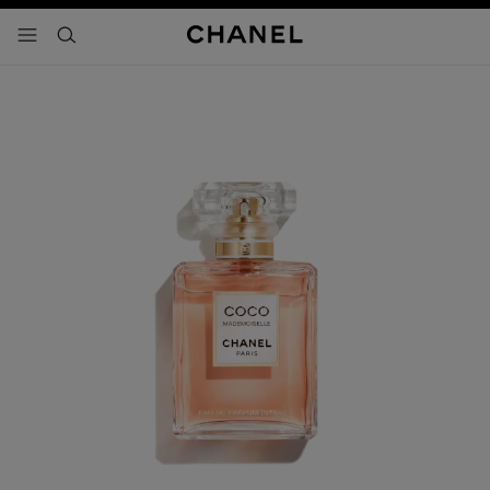
activar contraste alto
- navegación principal
buscar