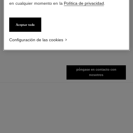
en cualquier momento en la
Política de privacidad
.
coco mademoiselle
hydra beauty micro sérum lèvres
Aceptar todo
Perfume para el Cabello
Hidratante Rellenador Intenso
Ref. 116997
Ref. 133330
Ver información
Ver información
Configuración de las cookies
póngase en contacto con
nosotros