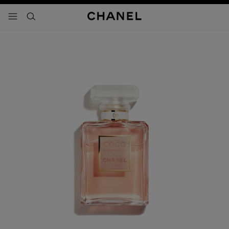
activar contraste alto
- navegación principal
buscar