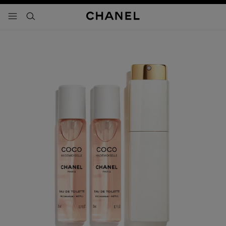
activar contraste alto
- navegación principal
buscar