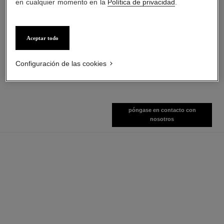
en cualquier momento en la
Política de privacidad
.
hydra beauty micro crème
coco mademoiselle
Aceptar todo
Hidratante Rellenador
Eau de Parfum Vaporizador
Fortalecedor
Ref. 116520
4 tamaños disponibles
Ref. 141070
Configuración de las cookies
Ver información
Ver información
póngase en contacto con
nosotros