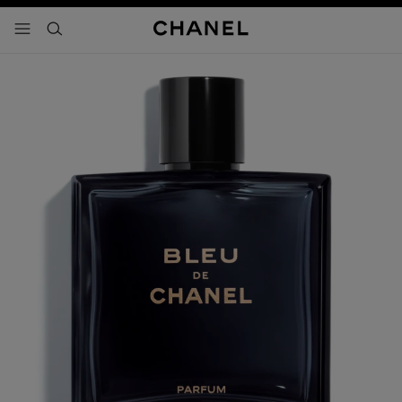
activar contraste alto
- navegación principal
buscar