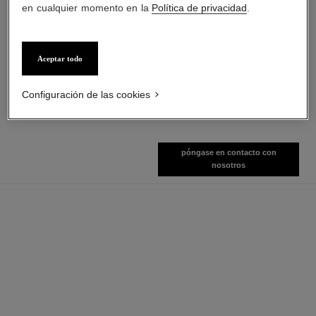
en cualquier momento en la
Política de privacidad
.
la crème main
bleu de chanel
Aceptar todo
Nutre – Suaviza – Ilumina
Tratamiento Hidratante 3 en 1
Ref. 133850
Ref. 107580
Ver información
Ver información
Configuración de las cookies
póngase en contacto con
nosotros