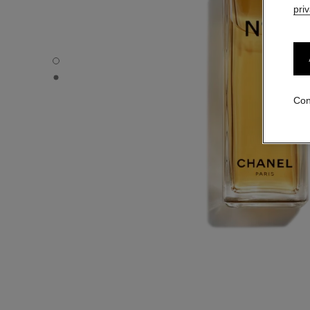
pri
N°5 - Vista por defecto
N°5 - Vista alternativa 1
Con