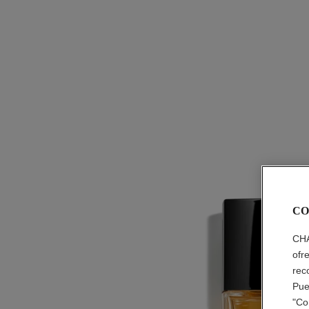
CO
CHA
ofr
rec
Pue
"Co