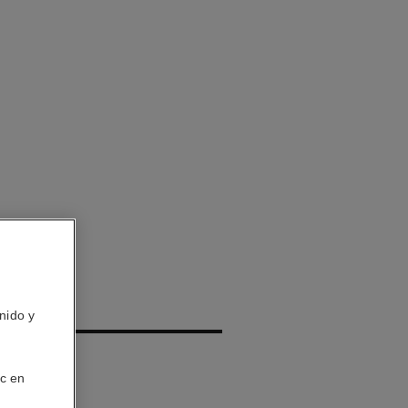
nido y
aporizador
ic en