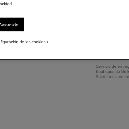
vacidad
.
Aceptar todo
2 TAMAÑOS DISPO
100 ml
figuración de las cookies
PÓNGASE
Servicio de entreg
Boutiques de Bel
Sujeto a disponibi