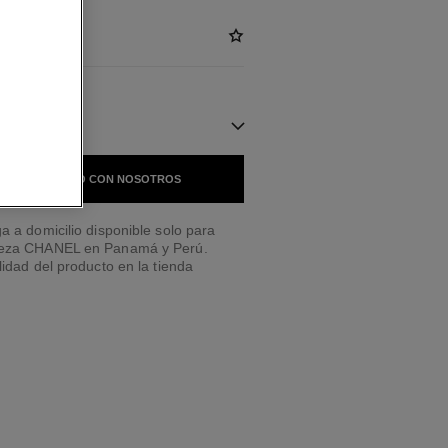
NIBLES
 EN CONTACTO CON NOSOTROS
a a domicilio disponible solo para
leza CHANEL en Panamá y Perú.
lidad del producto en la tienda