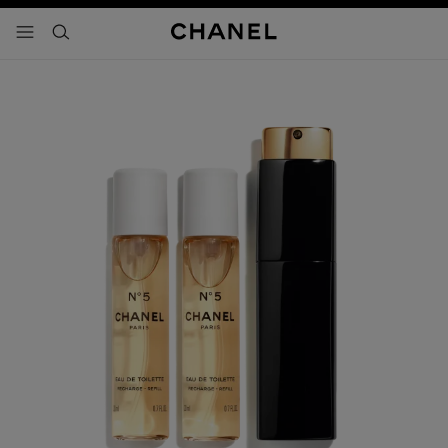
activar contraste alto
- navegación principal
buscar