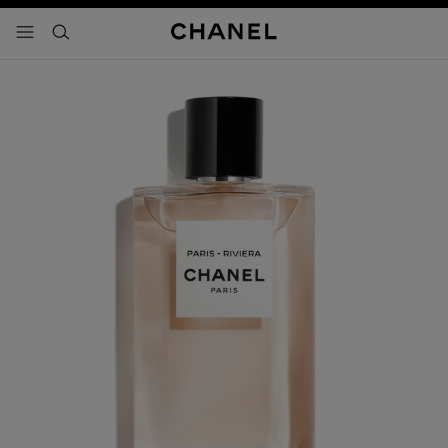
activar contraste alto
- navegación principal
buscar