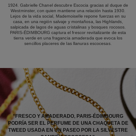
1924. Gabrielle Chanel descubre Escocia gracias al duque de
Westminster, con quien mantiene una relación hasta 1930.
Lejos de la vida social, Mademoiselle repone fuerzas en su
casa, en una región salvaje y montañosa, las Highlands,
salpicada de lagos de aguas cristalinas y bosques rocosos.
PARIS-ÉDIMBOURG captura el frescor revitalizante de esta
tierra verde en una fragancia amaderada que evoca los
sencillos placeres de las llanuras escocesas.
“FRESCO Y AMADERADO, PARIS-ÉDIMBOURG
PODRÍA SER EL PERFUME DE UNA CHAQUETA DE
TWEED USADA EN UN PASEO POR LA SILVESTRE