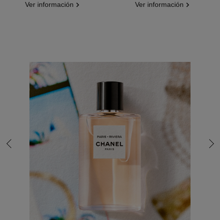
Ver información
Ver información
Ir a la última diapositiva
Sig