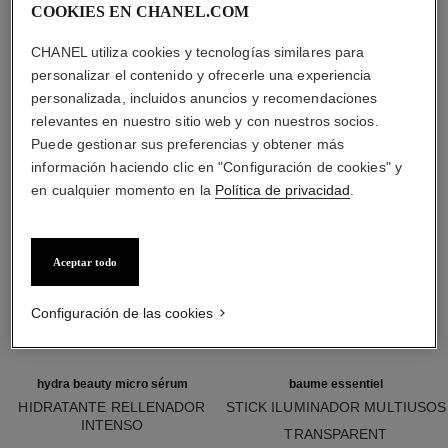
COOKIES EN CHANEL.COM
LOS ESENCIALES DE BELLEZA
CHANEL utiliza cookies y tecnologías similares para
personalizar el contenido y ofrecerle una experiencia
personalizada, incluidos anuncios y recomendaciones
relevantes en nuestro sitio web y con nuestros socios.
Puede gestionar sus preferencias y obtener más
información haciendo clic en "Configuración de cookies" y
en cualquier momento en la
Política de privacidad
.
Aceptar todo
Configuración de las cookies
hydra beauty micro sérum
baume essentiel
HIDRATANTE RELLENADOR
STICK ILUMINADOR MULTIUSOS
INTENSO
Ref. 169050
TRANSPARENT
Ref. 143180