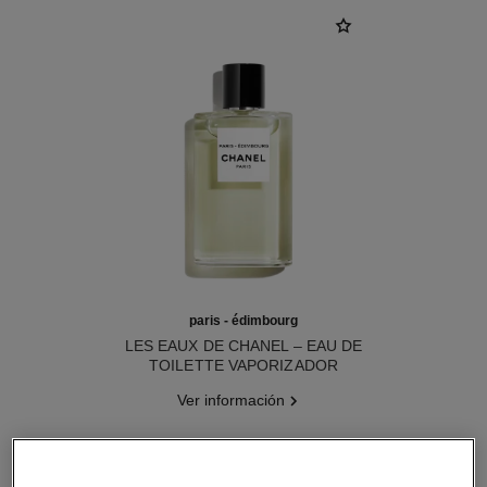
paris - édimbourg
LES EAUX DE CHANEL – EAU DE
TOILETTE VAPORIZADOR
Ref. 102747
Ver información