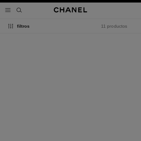
activar contraste alto
- navegación principal
buscar
11 productos
filtros
gabrielle chanel
gabrielle chanel
Essence Eau de Parfum
Eau de Parfum Vaporizador
Vaporizador
Ref. 120525
Ver información
Ref. 120630
Ver información