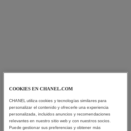
gabrielle chanel
gabrielle chanel
Emulsión Hidratante para el
Desodorante Vaporizador
Cuerpo
Ref. 120930
Ver información
Ref. 120940
Ver información
COOKIES EN CHANEL.COM
CHANEL utiliza cookies y tecnologías similares para
personalizar el contenido y ofrecerle una experiencia
gabrielle chanel
gabrielle chanel
personalizada, incluidos anuncios y recomendaciones
Perfume para el Cabello
Fragrance Primer
Ref. 120870
Ref. 120840
relevantes en nuestro sitio web y con nuestros socios.
Ver información
Ver información
Puede gestionar sus preferencias y obtener más