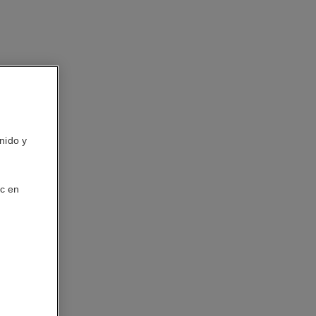
nido y
ic en