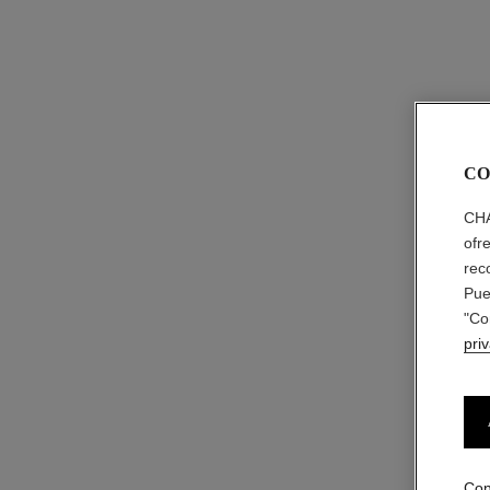
CO
CHA
ofr
rec
Pue
"Co
pri
Con