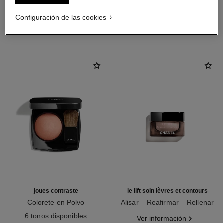
Configuración de las cookies
LA COMBINACIÓN PERFECTA
joues contraste
le lift soin lèvres et contours
Colorete en Polvo
Alisar – Reafirmar – Rellenar
Ref. 168030
Ref. 140190
6 tonos disponibles
Ver información