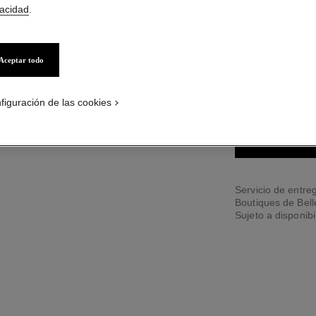
vacidad
.
2 TONOS DISPONIB
Aceptar todo
514 - ULTRA 
figuración de las cookies
PÓNGASE
Servicio de entreg
Boutiques de Bel
Sujeto a disponibi