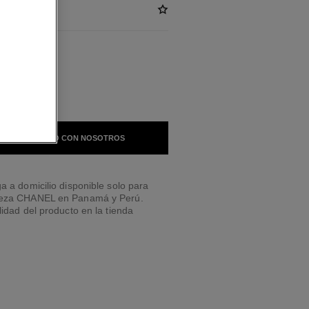
LES
BRUN
 EN CONTACTO CON NOSOTROS
a a domicilio disponible solo para
leza CHANEL en Panamá y Perú.
lidad del producto en la tienda