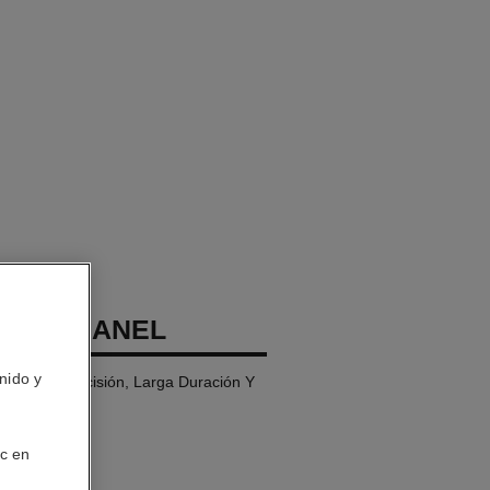
R DE CHANEL
nido y
o de Alta Precisión, Larga Duración Y
ic en