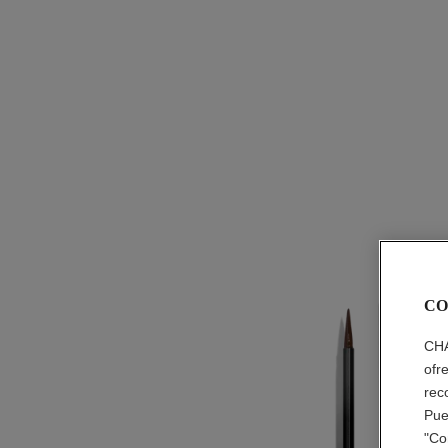
CO
CHA
ofr
rec
Pue
"Co