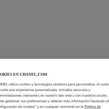
LE LINE
OKIES EN CHANEL.COM
NEL utiliza cookies y tecnologías similares para personalizar el conte
Delineador Líquid
a Prueba de Agua
ecerle una experiencia personalizada, incluidos anuncios y
Más información
omendaciones relevantes en nuestro sitio web y con nuestros socios.
de gestionar sus preferencias y obtener más información haciendo cl
Ref. 187514
nfiguración de cookies" y en cualquier momento en la
Política de