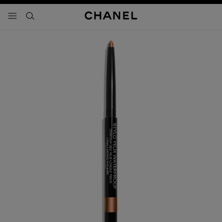
activar contraste alto
- navegación principal
buscar