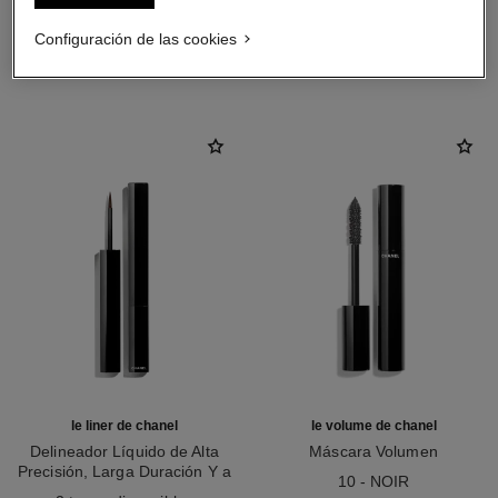
Configuración de las cookies
LA COMBINACIÓN PERFECTA
le liner de chanel
le volume de chanel
Delineador Líquido de Alta
Máscara Volumen
Precisión, Larga Duración Y a
Ref. 191410
10 - NOIR
Ref. 187514
Prueba de Agua