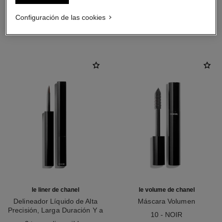
Configuración de las cookies
LA COMBINACIÓN PERFECTA
le liner de chanel
le volume de chanel
Delineador Líquido de Alta
Máscara Volumen
Precisión, Larga Duración Y a
Ref. 191410
10 - NOIR
Ref. 187514
Prueba de Agua