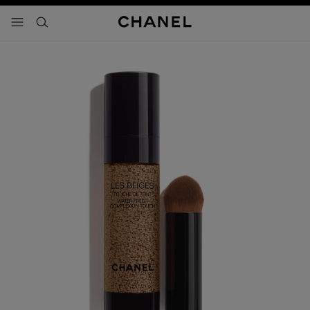
activar contraste alto
- navegación principal
buscar