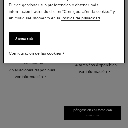
Puede gestionar sus preferencias y obtener más
información haciendo clic en "Configuración de cookies" y
en cualquier momento en la
Política de privacidad
.
Aceptar todo
hydra beauty micro sérum
coco mademoiselle
Configuración de las cookies
Hidratante Reequilibrante
Eau de Parfum Vaporizador
Reafirmante
Ref. 116520
4 tamaños disponibles
Ref. 133325
2 variaciones disponibles
Ver información
Ver información
póngase en contacto con
nosotros