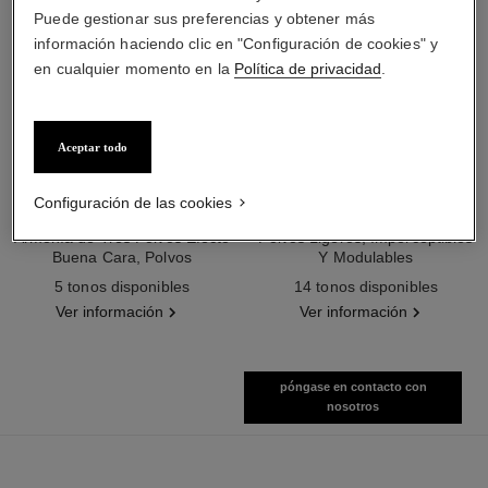
Puede gestionar sus preferencias y obtener más
información haciendo clic en "Configuración de cookies" y
en cualquier momento en la
Política de privacidad
.
Aceptar todo
les beiges poudre belle mine
les beiges poudre belle mine
Configuración de las cookies
ensoleillée
naturelle
Armonía de Tres Polvos Efecto
Polvos Ligeros, Imperceptibles
Buena Cara, Polvos
Y Modulables
Ref. 186362
Bronceadores, Rubor e
Ref. 185872
5 tonos disponibles
14 tonos disponibles
Iluminador. Rostro, Cuello Y
Ver información
Ver información
Escote. Formato Maxi.
póngase en contacto con
nosotros