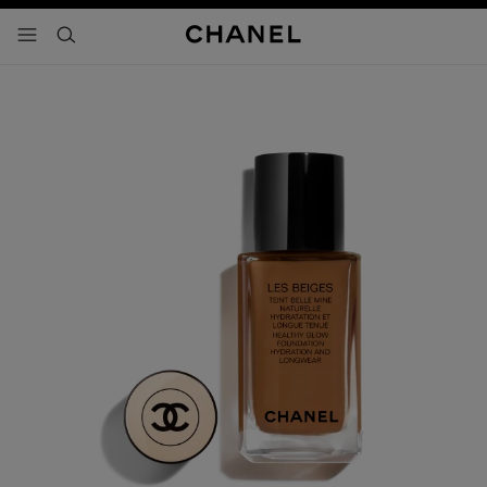
activar contraste alto
- navegación principal
buscar