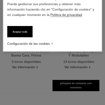
Puede gestionar sus preferencias y obtener más
información haciendo clic en "Configuración de cookies" y
en cualquier momento en la
Política de privacidad
.
Aceptar todo
les beiges poudre belle mine
les beiges poudre belle mine
Configuración de las cookies
ensoleillée
naturelle
Armonía de Tres Polvos Efecto
Polvos Ligeros, Imperceptibles
Buena Cara, Polvos
Y Modulables
Ref. 186362
Bronceadores, Rubor e
Ref. 185872
5 tonos disponibles
14 tonos disponibles
Iluminador. Rostro, Cuello Y
Ver información
Ver información
Escote. Formato Maxi.
póngase en contacto con
nosotros