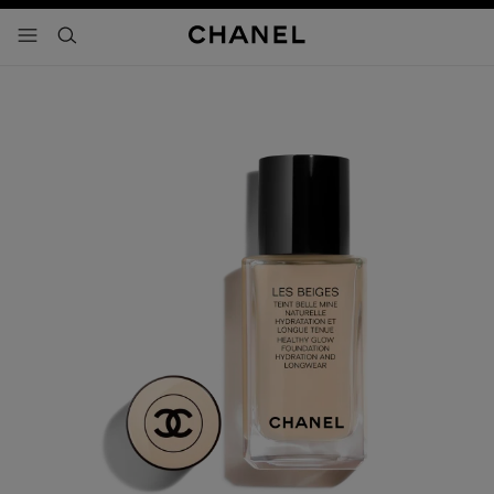
activar contraste alto
- navegación principal
buscar