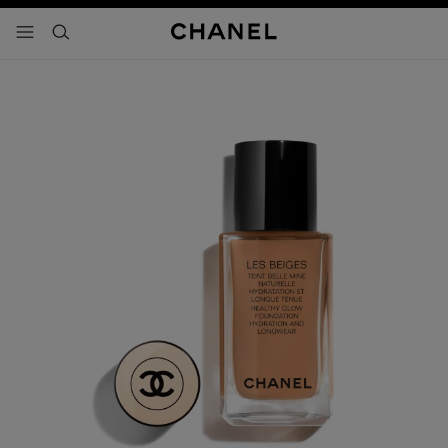
activar contraste alto
- navegación principal
buscar