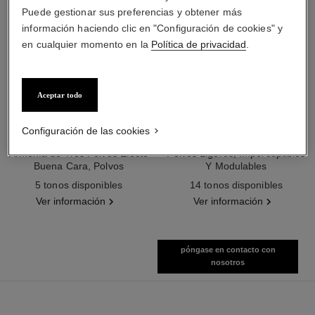
Puede gestionar sus preferencias y obtener más
información haciendo clic en "Configuración de cookies" y
en cualquier momento en la
Política de privacidad
.
Aceptar todo
les beiges poudre belle mine
les beiges poudre belle mine
Configuración de las cookies
ensoleillée
naturelle
Armonía de Tres Polvos Efecto
Polvos Ligeros, Imperceptibles
Buena Cara, Polvos
Y Modulables
Ref. 186362
Bronceadores, Rubor e
Ref. 185872
5 tonos disponibles
14 tonos disponibles
Iluminador. Rostro, Cuello Y
Ver información
Ver información
Escote. Formato Maxi.
póngase en contacto con
nosotros