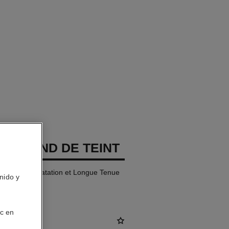
GES FOND DE TEINT
Naturelle Hydratation et Longue Tenue
nido y
ic en