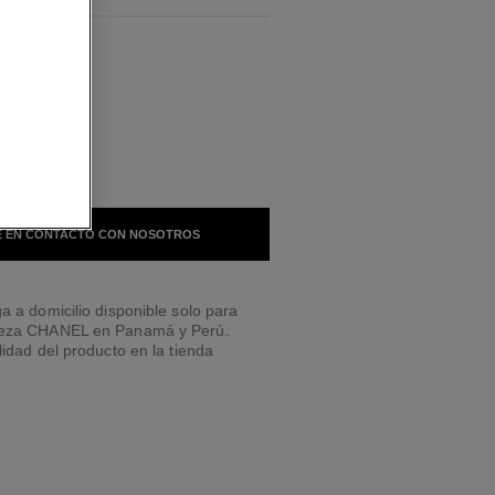
BLES
TONO
 EN CONTACTO CON NOSOTROS
a a domicilio disponible solo para
leza CHANEL en Panamá y Perú.
lidad del producto en la tienda