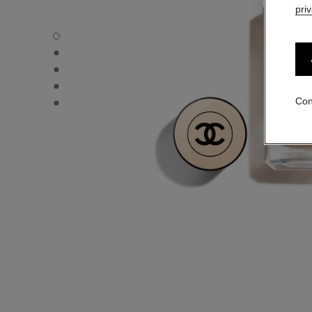
pri
LES BEIGES FOND DE TEINT - Vista por defecto
LES BEIGES FOND DE TEINT - Vista alternativa 1
LES BEIGES FOND DE TEINT - Vista de la textura básica
LES BEIGES FOND DE TEINT - product.packShot.APPLI
LES BEIGES FOND DE TEINT - product.packShot.APPLI
Con