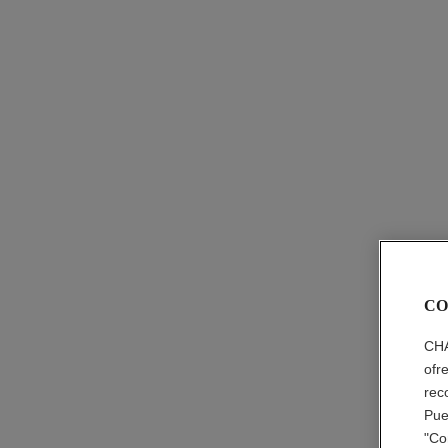
CO
CHA
ofr
rec
Pue
"Co