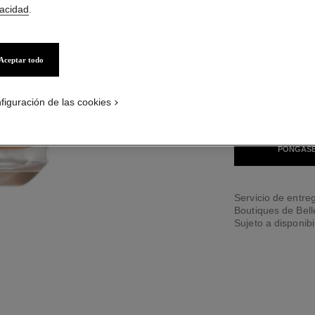
vacidad
.
42 TONOS DISPONI
Aceptar todo
BD101
CATION_VISUAL_1
CATION_VISUAL_2
figuración de las cookies
ENCONTRAR MI 
PÓNGASE
Servicio de entreg
Boutiques de Bel
Sujeto a disponibi