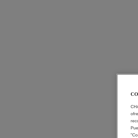
CO
CHA
ofr
rec
Pue
"Co