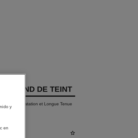
GES FOND DE TEINT
Naturelle Hydratation et Longue Tenue
nido y
ic en