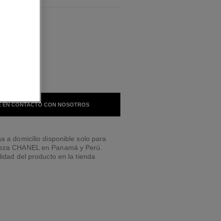
BLES
TONO
 EN CONTACTO CON NOSOTROS
a a domicilio disponible solo para
leza CHANEL en Panamá y Perú.
lidad del producto en la tienda