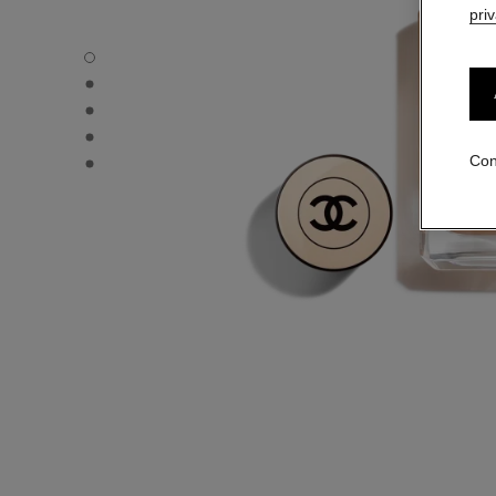
pri
LES BEIGES FOND DE TEINT - Vista por defecto
LES BEIGES FOND DE TEINT - Vista alternativa 1
LES BEIGES FOND DE TEINT - Vista de la textura básica
LES BEIGES FOND DE TEINT - product.packShot.APPLI
LES BEIGES FOND DE TEINT - product.packShot.APPLI
Con