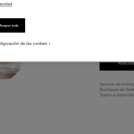
vacidad
.
42 TONOS DISPONI
Aceptar todo
BD71
CATION_VISUAL_1
CATION_VISUAL_2
figuración de las cookies
ENCONTRAR MI 
PÓNGASE
Servicio de entreg
Boutiques de Bel
Sujeto a disponibi