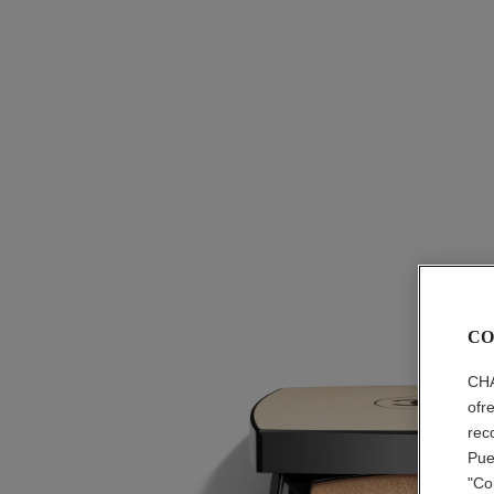
CO
CHA
ofr
rec
Pue
"Co