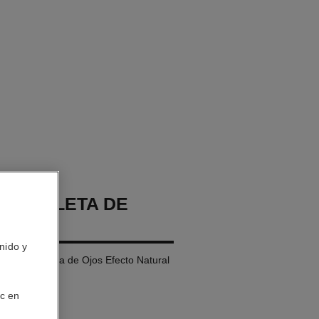
GES PALETA DE
nido y
 de Ojospaleta de Ojos Efecto Natural
ic en