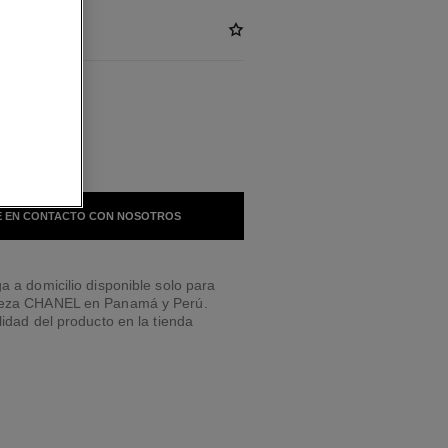
LES
 EN CONTACTO CON NOSOTROS
a a domicilio disponible solo para
leza CHANEL en Panamá y Perú.
lidad del producto en la tienda