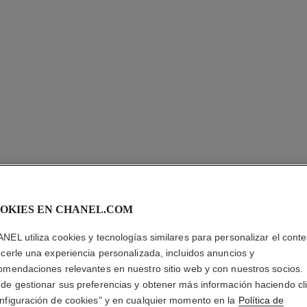
LES BEI
OKIES EN CHANEL.COM
OJOS
NEL utiliza cookies y tecnologías similares para personalizar el conte
Les Beiges Paleta
ecerle una experiencia personalizada, incluidos anuncios y
Y Radiante
omendaciones relevantes en nuestro sitio web y con nuestros socios.
Más información
de gestionar sus preferencias y obtener más información haciendo cl
nfiguración de cookies" y en cualquier momento en la
Política de
Ref. 184198