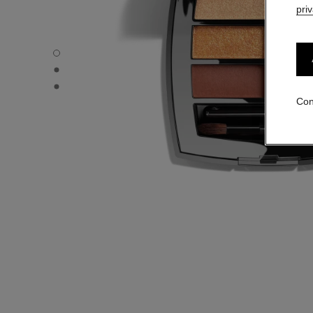
pri
LES BEIGES PALETA DE OJOS - Vista por defecto
LES BEIGES PALETA DE OJOS - Vista alternativa 1
LES BEIGES PALETA DE OJOS - Vista de la textura básica
Con