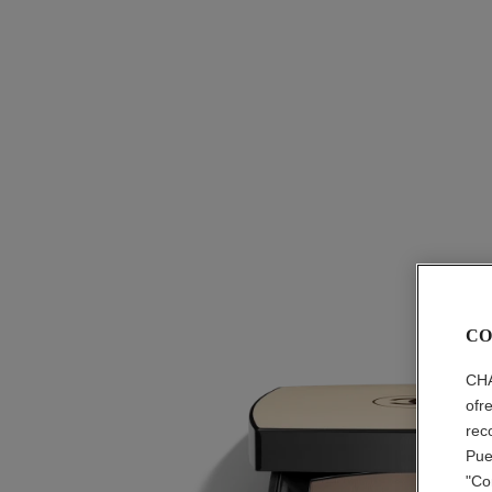
CO
CHA
ofr
rec
Pue
"Co