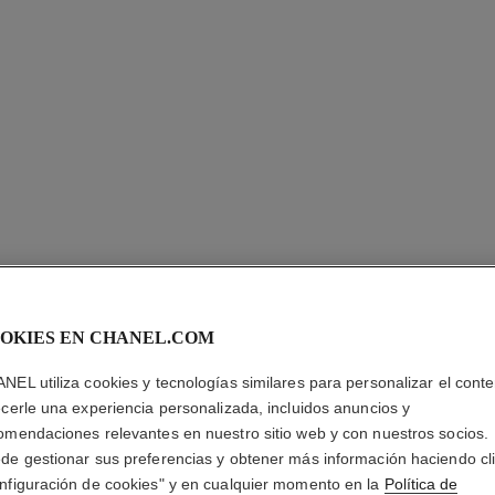
LES BEI
OKIES EN CHANEL.COM
OJOS
NEL utiliza cookies y tecnologías similares para personalizar el conte
Les Beiges Paleta
ecerle una experiencia personalizada, incluidos anuncios y
Y Radiante
omendaciones relevantes en nuestro sitio web y con nuestros socios.
Más información
de gestionar sus preferencias y obtener más información haciendo cl
nfiguración de cookies" y en cualquier momento en la
Política de
Ref. 184180