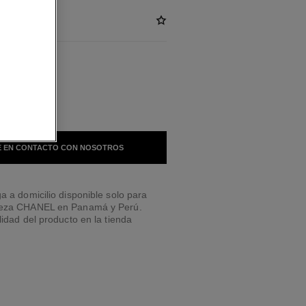
LES
 EN CONTACTO CON NOSOTROS
a a domicilio disponible solo para
leza CHANEL en Panamá y Perú.
lidad del producto en la tienda