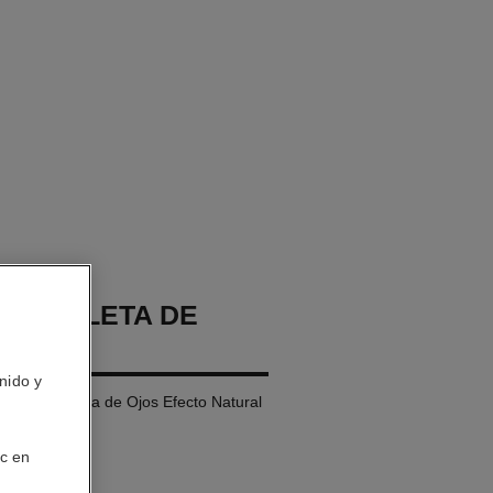
GES PALETA DE
nido y
 de Ojospaleta de Ojos Efecto Natural
ic en