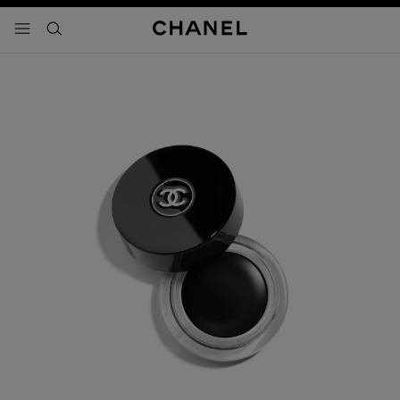
activar contraste alto
- navegación principal
buscar