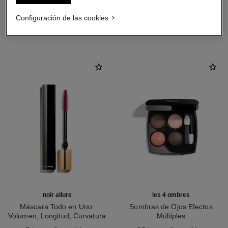
Configuración de las cookies
LA COMBINACIÓN PERFECTA
noir allure
les 4 ombres
Máscara Todo en Uno:
Sombras de Ojos Efectos
Volumen, Longitud, Curvatura
Múltiples
Ref. 190010
Y Definición
Ref. 164204