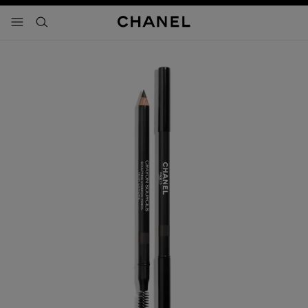
activar contraste alto
- navegación principal
buscar