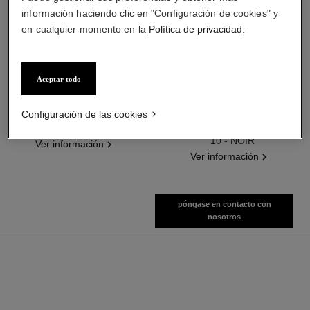
información haciendo clic en "Configuración de cookies" y
en cualquier momento en la
Política de privacidad
.
Aceptar todo
le gel sourcils
le volume de chanel
Gel Fijador de Larga Duración
Máscara Volumen
Configuración de las cookies
Ref. 182350
Extremocepillo Impreso en 3d
2 tonos disponibles
Ref. 191710
10 - NOIR
Ver información
Ver información
póngase en contacto con
nosotros