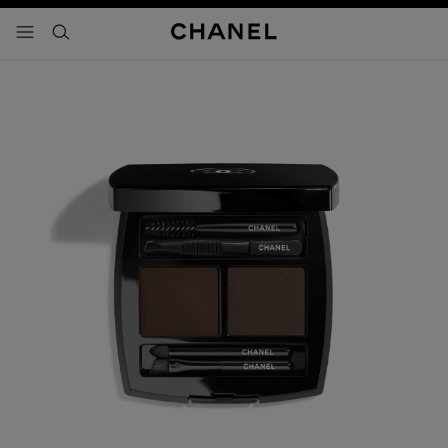
activar contraste alto
- navegación principal
buscar