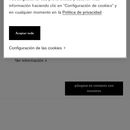
información haciendo clic en "Configuración de cookies" y
en cualquier momento en la
Política de privacidad
.
Aceptar todo
le volume de chanel
la crème main
Máscara Volumen
Nutre – Suaviza – Ilumina
Configuración de las cookies
Ref. 191410
Ref. 133850
10 - NOIR
Ver información
Ver información
póngase en contacto con
nosotros