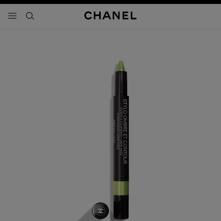
activar contraste alto
- navegación principal
buscar