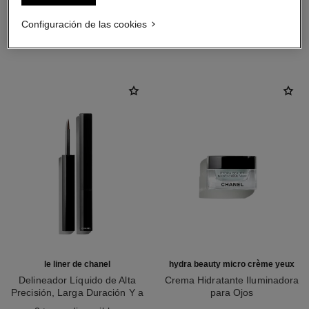
Configuración de las cookies
LA COMBINACIÓN PERFECTA
le liner de chanel
hydra beauty micro crème yeux
Delineador Líquido de Alta
Crema Hidratante Iluminadora
Precisión, Larga Duración Y a
para Ojos
Ref. 187514
Prueba de Agua
Ref. 133120