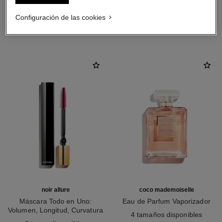
Configuración de las cookies
LA COMBINACIÓN PERFECTA
noir allure
coco mademoiselle
Máscara Todo en Uno:
Eau de Parfum Vaporizador
Volumen, Longitud, Curvatura
Ref. 116520
4 tamaños disponibles
Ref. 190010
Y Definición