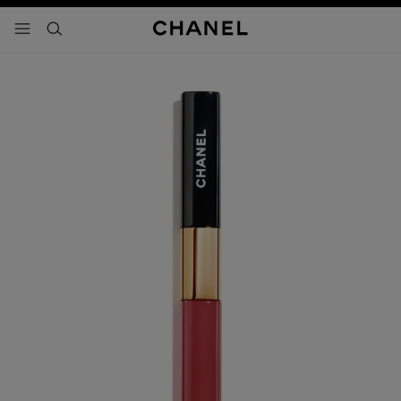
activar contraste alto
- navegación principal
buscar