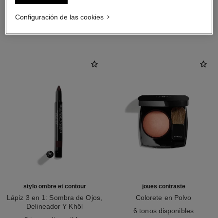
Configuración de las cookies
LA COMBINACIÓN PERFECTA
stylo ombre et contour
joues contraste
Lápiz 3 en 1: Sombra de Ojos,
Colorete en Polvo
Delineador Y Khôl
Ref. 168030
6 tonos disponibles
Ref. 182208