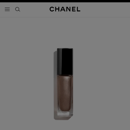
activar contraste alto
- navegación principal
buscar