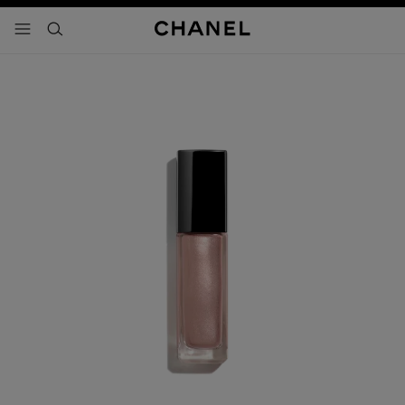
activar contraste alto
- navegación principal
buscar