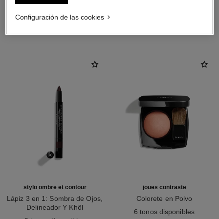
Configuración de las cookies
LA COMBINACIÓN PERFECTA
stylo ombre et contour
joues contraste
Lápiz 3 en 1: Sombra de Ojos,
Colorete en Polvo
Delineador Y Khôl
Ref. 168030
6 tonos disponibles
Ref. 182208