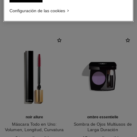
Configuración de las cookies
LA COMBINACIÓN PERFECTA
noir allure
ombre essentielle
Máscara Todo en Uno:
Sombra de Ojos Multiusos de
Volumen, Longitud, Curvatura
Larga Duración
Ref. 190010
Y Definición
Ref. 181232