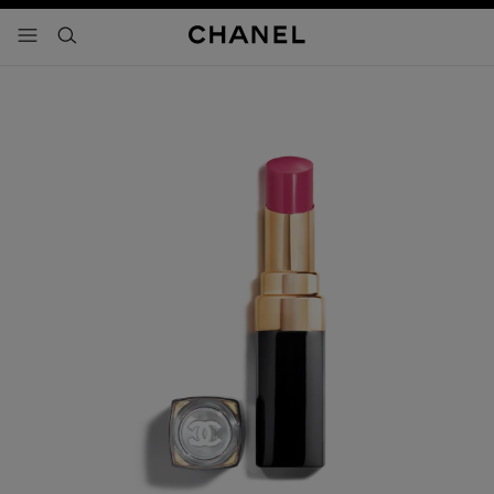
activar contraste alto
- navegación principal
buscar