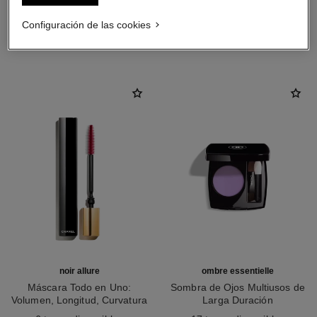
Configuración de las cookies
LA COMBINACIÓN PERFECTA
noir allure
ombre essentielle
Máscara Todo en Uno:
Sombra de Ojos Multiusos de
Volumen, Longitud, Curvatura
Larga Duración
Ref. 190010
Y Definición
Ref. 181232