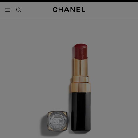
activar contraste alto
- navegación principal
buscar