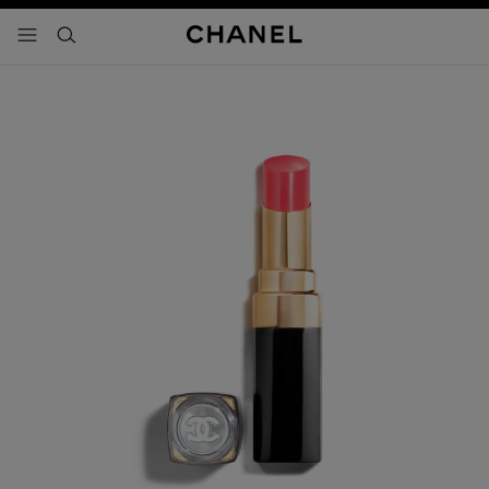
activar contraste alto
- navegación principal
buscar