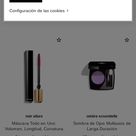
Configuración de las cookies
LA COMBINACIÓN PERFECTA
noir allure
ombre essentielle
Máscara Todo en Uno:
Sombra de Ojos Multiusos de
Volumen, Longitud, Curvatura
Larga Duración
Ref. 190010
Y Definición
Ref. 181232