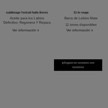
sublimage l'extrait huile lèvres
31 le rouge
Aceite para los Labios
Barra de Labios Mate
Definitivo: Regenera Y Repara
Ref. 171838
11 tonos disponibles
Ref. 133650
Ver información
Ver información
póngase en contacto con
nosotros