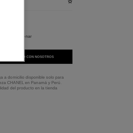
BLES
ILLEUR Rellenar
 EN CONTACTO CON NOSOTROS
a a domicilio disponible solo para
leza CHANEL en Panamá y Perú.
lidad del producto en la tienda