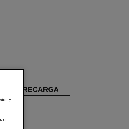
OUGE – RECARGA
nido y
atinada
ic en