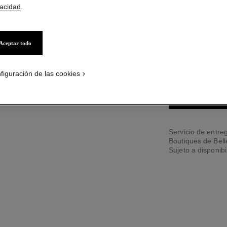
vacidad
.
12 TONOS DISPONI
Aceptar todo
9 - ROUGE TA
figuración de las cookies
PÓNGASE
Servicio de entreg
Boutiques de Bel
Sujeto a disponibi