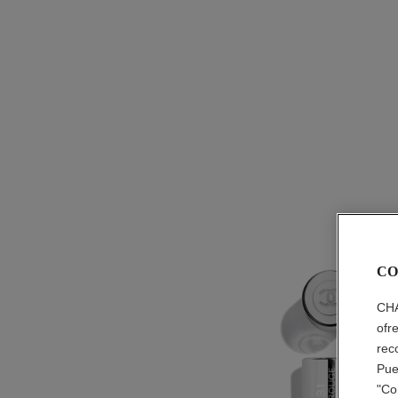
CO
CHA
ofr
rec
Pue
"Co