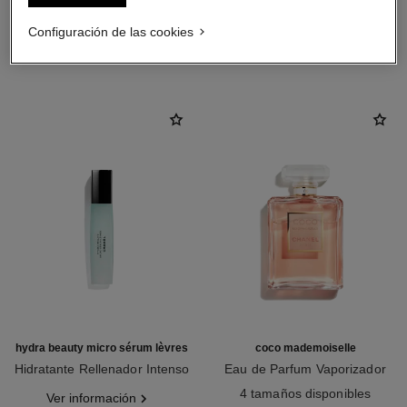
Configuración de las cookies
LA COMBINACIÓN PERFECTA
hydra beauty micro sérum lèvres
coco mademoiselle
Hidratante Rellenador Intenso
Eau de Parfum Vaporizador
Ref. 133330
Ref. 116520
4 tamaños disponibles
Ver información