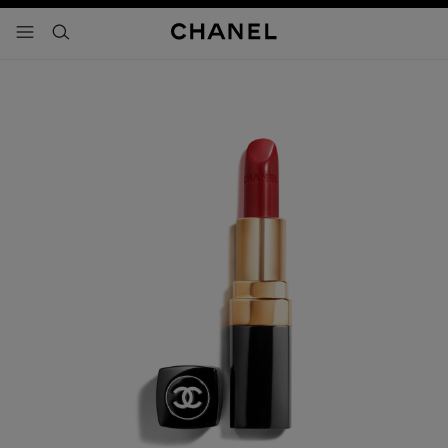
activar contraste alto
- navegación principal
buscar