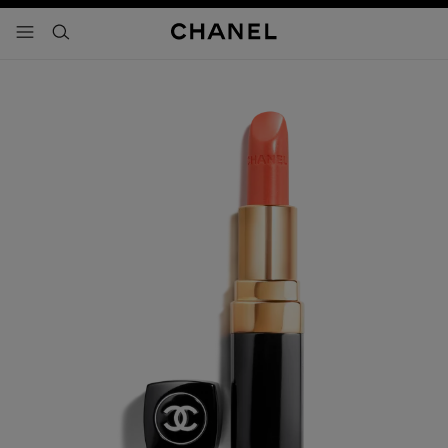
activar contraste alto
- navegación principal
buscar