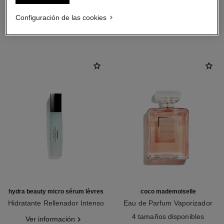
Configuración de las cookies
LA COMBINACIÓN PERFECTA
hydra beauty micro sérum lèvres
coco mademoiselle
Hidratante Rellenador Intenso
Eau de Parfum Vaporizador
Ref. 133330
Ref. 116520
4 tamaños disponibles
Ver información