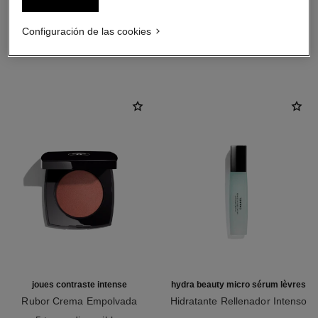
Configuración de las cookies
LA COMBINACIÓN PERFECTA
joues contraste intense
hydra beauty micro sérum lèvres
Rubor Crema Empolvada
Hidratante Rellenador Intenso
Ref. 168242
Ref. 133330