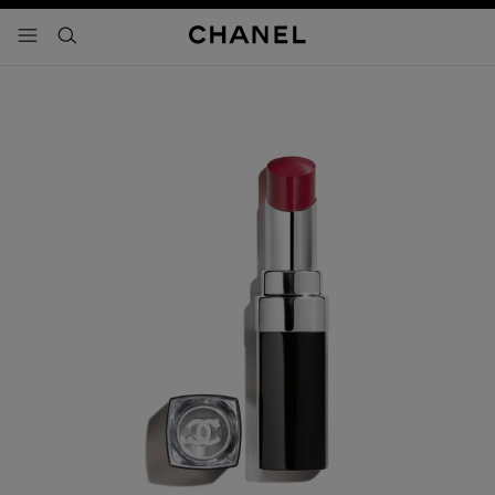
activar contraste alto
- navegación principal
buscar