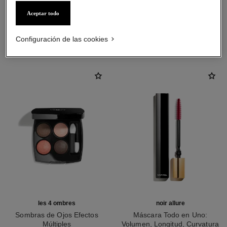
Aceptar todo
LA COMBINACIÓN PERFECTA
Configuración de las cookies
les 4 ombres
noir allure
Sombras de Ojos Efectos
Máscara Todo en Uno:
Múltiples
Volumen, Longitud, Curvatura