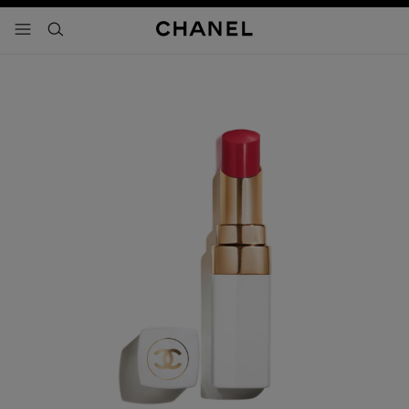
activar contraste alto
- navegación principal
buscar