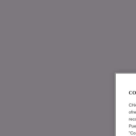
CO
CHA
ofr
rec
Pue
"Co