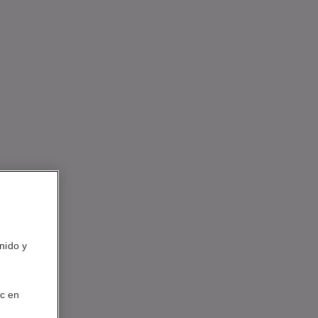
nido y
ic en