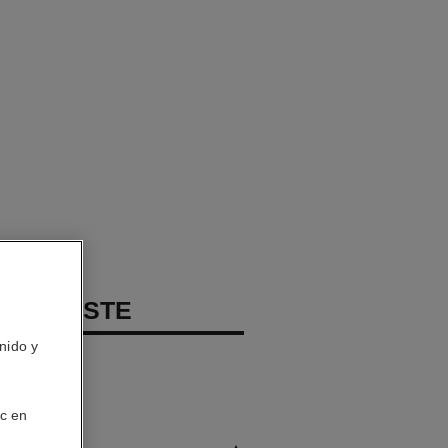
CONTRASTE
nido y
ic en