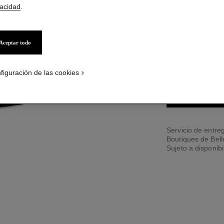
vacidad
.
6 TONOS DISPONIB
Aceptar todo
55 - IN LOVE
figuración de las cookies
PÓNGASE
Servicio de entreg
Boutiques de Bel
Sujeto a disponibi