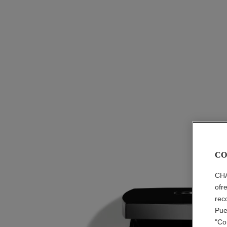
CO
CHA
ofr
rec
Pue
"Co