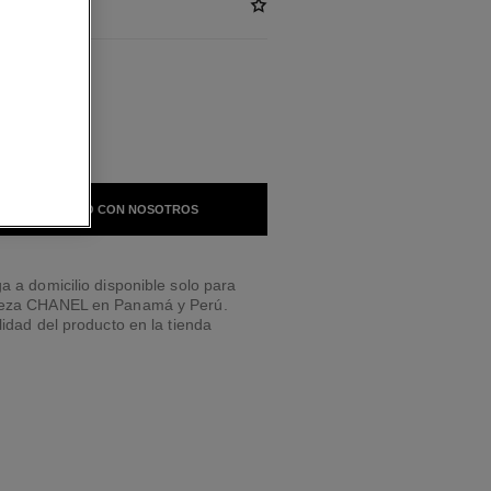
LES
 EN CONTACTO CON NOSOTROS
a a domicilio disponible solo para
leza CHANEL en Panamá y Perú.
lidad del producto en la tienda