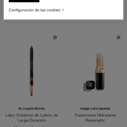
Configuración de las cookies
LA COMBINACIÓN PERFECTA
le crayon lèvres
rouge coco baume
Lápiz Contorno de Labios de
Tratamiento Hidratante
Larga Duración
Reparador
Ref. 188635
Ref. 171900