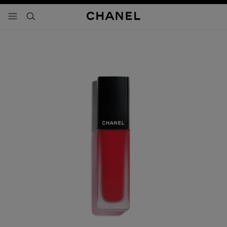
activar contraste alto
- navegación principal
buscar