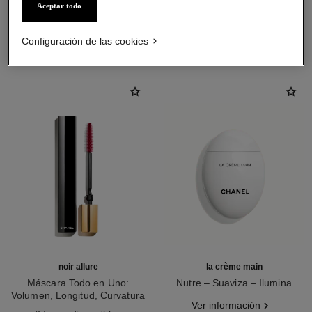
Aceptar todo
LA COMBINACIÓN PERFECTA
Configuración de las cookies
noir allure
la crème main
Máscara Todo en Uno:
Nutre – Suaviza – Ilumina
Volumen, Longitud, Curvatura
Ref. 133850
Ver información
Ref. 190010
Y Definición