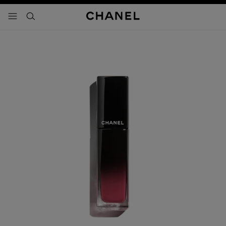
activar contraste alto
- navegación principal
buscar