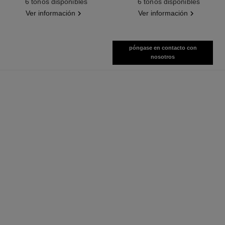
6 tonos disponibles
6 tonos disponibles
Efecto Piel Desnuda. Brillo
Ver información
Ver información
Natural Y Luminoso.
póngase en contacto con
nosotros