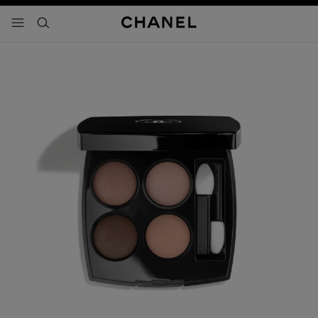
activar contraste alto
- navegación principal
buscar