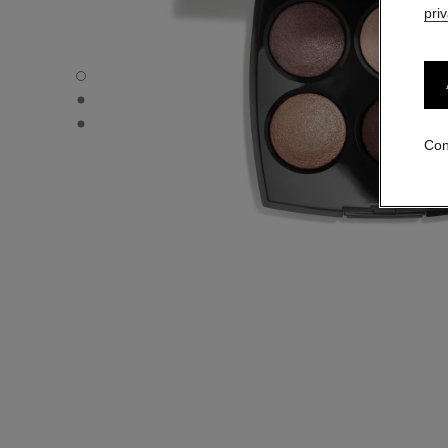
pri
LES 4 OMBRES - Vista por defecto
LES 4 OMBRES - Vista alternativa 1
LES 4 OMBRES - Vista de la textura básica
Con