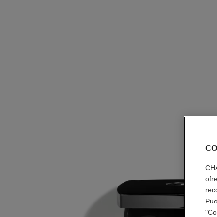
CO
CHA
ofr
rec
Pue
"Co