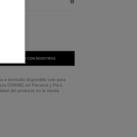
BLES
IVOLI
 EN CONTACTO CON NOSOTROS
a a domicilio disponible solo para
leza CHANEL en Panamá y Perú.
lidad del producto en la tienda