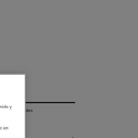
MBRES
nido y
fectos Múltiples
ic en