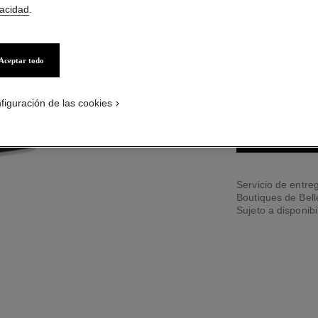
vacidad
.
12 TONOS DISPONI
Aceptar todo
226 - TISSÉ R
figuración de las cookies
PÓNGASE
Servicio de entreg
Boutiques de Bel
Sujeto a disponibi